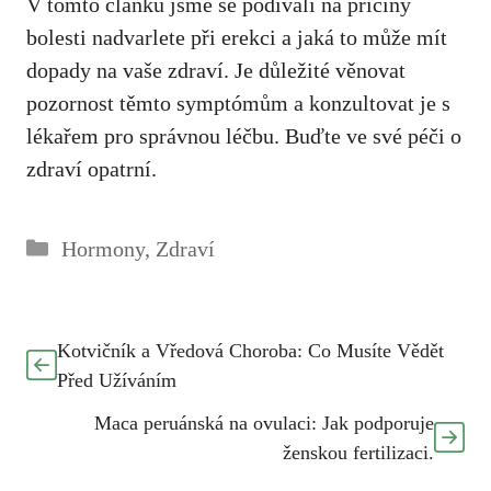
V tomto článku jsme se podívali na příčiny
bolesti nadvarlete při erekci a jaká to může mít
dopady na vaše zdraví. Je důležité věnovat
pozornost těmto symptómům a
konzultovat je
s
lékařem pro správnou léčbu. Buďte ve své péči o
zdraví opatrní.
Rubriky
Hormony
,
Zdraví
Kotvičník a Vředová Choroba: Co Musíte Vědět
Před Užíváním
Maca peruánská na ovulaci: Jak podporuje
ženskou fertilizaci.