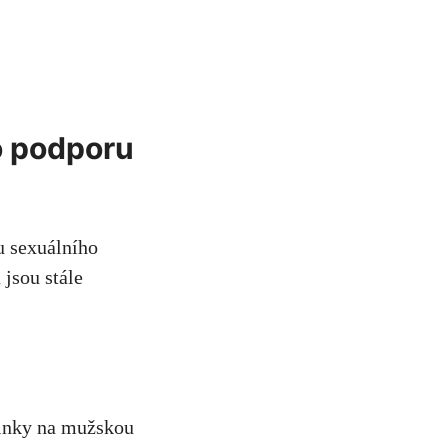
ro podporu
u sexuálního
 jsou stále
inky na mužskou