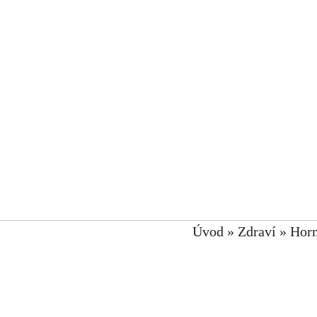
Úvod
»
Zdraví
»
Hor