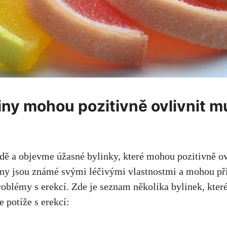
liny mohou pozitivně ovlivnit 
dě a objevme úžasné bylinky, které mohou pozitivně o
liny jsou známé svými léčivými vlastnostmi a mohou př
blémy s erekcí. Zde je seznam několika bylinek, které
 potíže s erekcí: