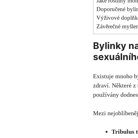
Jaké rostliny mo
Doporučené bylin
Výživové doplňky
Závěrečné myšle
Bylinky na
sexuálníh
Existuje mnoho by
zdraví. Některé z 
používány dodnes
Mezi nejoblíbeněj
Tribulus t