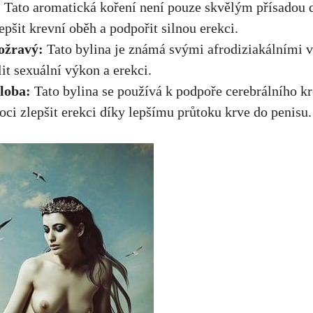
:
Tato aromatická koření není pouze skvělým přísadou do
pšit krevní oběh a podpořit silnou erekci.
ožravý:
Tato bylina je známá svými afrodiziakálními v
it sexuální výkon a erekci.
loba:
Tato bylina se používá k podpoře cerebrálního k
i zlepšit erekci díky lepšímu průtoku krve do penisu.