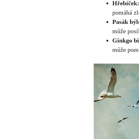
Hřebíček
pomáhá zle
Pasák býl
může posíl
Ginkgo bi
může pomoc