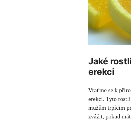
Jaké rost
erekci
Vraťme se k příro
erekci. Tyto rost
mužům trpícím pro
zvážit, pokud máte