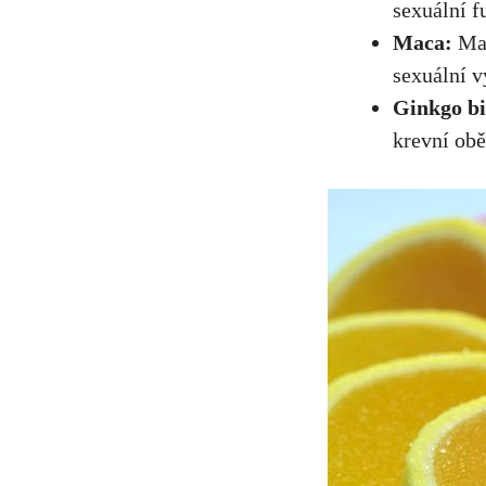
sexuální f
Maca:
Mac
sexuální v
Ginkgo bi
krevní ob