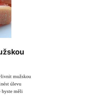
mužskou
vlivnit mužskou
inést úlevu
 byste měli