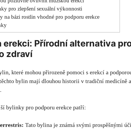
hou pozitivně ovlivnit mužskou erekci
ky pro zlepšení sexuální výkonnosti
 na bázi rostlin vhodné pro podporu erekce
nky
 erekci: Přírodní alternativa p
o zdraví
lin, které mohou přirozeně pomoci s erekcí a podporo
těchto bylin mají dlouhou historii v tradiční medicíně a
.
ší bylinky pro podporu erekce patří:
errestris:
Tato bylina je známá svými prospěšnými úč