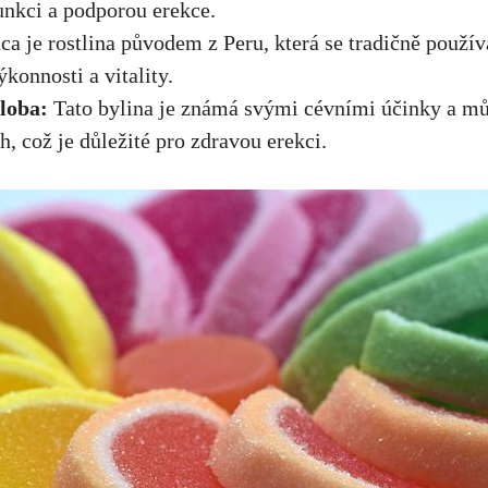
unkci a podporou erekce.
a je rostlina původem z Peru, která se tradičně použí
ýkonnosti a vitality.
loba:
Tato bylina je známá svými cévními účinky a
mů
ěh
, což je důležité pro zdravou erekci.