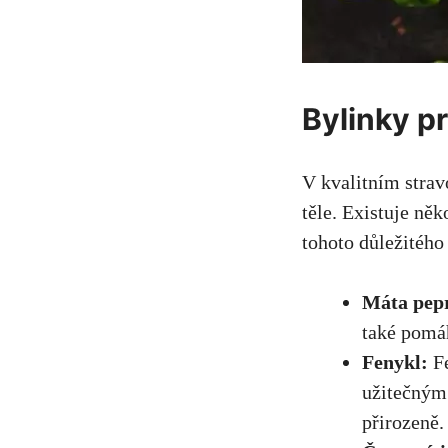
Bylinky p
V kvalitním strav
těle
. Existuje něk
tohoto důležitého
Máta pep
také pomáh
Fenykl:
Fe
užitečným 
přirozeně.