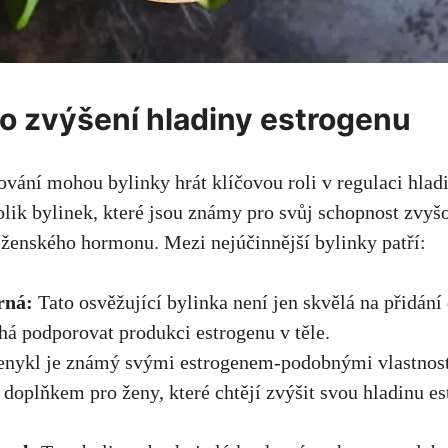
ro zvýšení hladiny estrogenu
ování mohou bylinky hrát klíčovou roli v regulaci hlad
olik bylinek, které jsou známy pro svůj schopnost zvyš
 ženského hormonu. Mezi nejúčinnější bylinky patří:
rná:
Tato osvěžující bylinka není jen skvělá na přidání 
á podporovat produkci estrogenu v těle.
nykl je známý svými estrogenem-podobnými vlastnos
doplňkem pro ženy, které chtějí zvýšit svou hladinu e