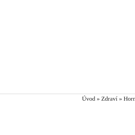
Úvod
»
Zdraví
»
Hor