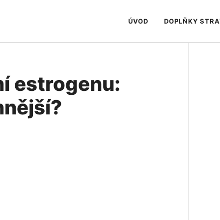
ÚVOD
DOPLŇKY STR
ní estrogenu:
nnější?