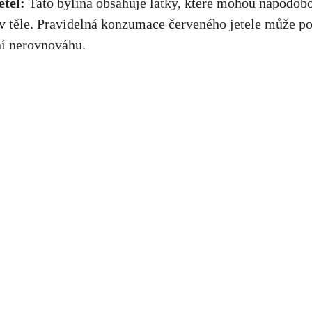
etel:
Tato bylina obsahuje látky, které mohou napodob
v těle. Pravidelná konzumace červeného jetele může p
í nerovnováhu.