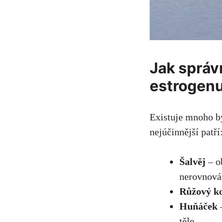
Jak správ
estrogen
Existuje mnoho by
nejúčinnější patří
Šalvěj
– o
nerovnová
Růžový k
Huňáček
–
těle.