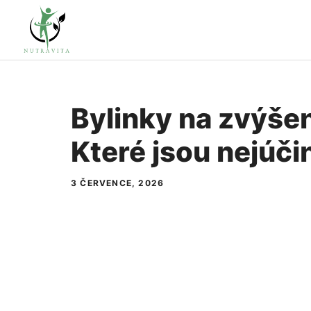
Přeskočit
na
obsah
Bylinky na zvýše
Které jsou nejúči
3 ČERVENCE, 2026