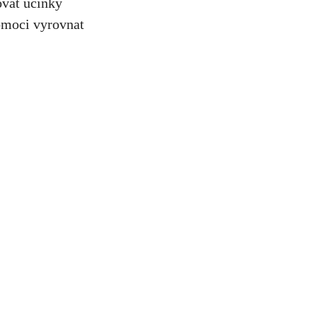
ovat účinky
omoci vyrovnat