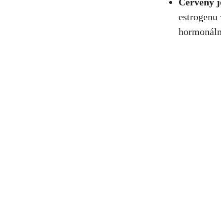
Červený j
estrogenu 
hormonáln