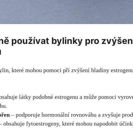
ně používat bylinky pro zvýšen
u
lin, které mohou pomoci při zvýšení hladiny estrogenu
:
bsahuje látky podobné estrogenu a může pomoci vyrov
hu.
ořen
– podporuje hormonální rovnováhu a zvyšuje prod
 obsahuje fytoestrogeny, které mohou napodobit účink