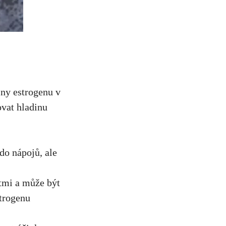
iny estrogenu v
ovat hladinu
do nápojů, ale
tmi a může být
strogenu