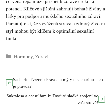
červená řepa může přispět k zdravé erekci a
potenci. Klíčové zjištění zahrnují bohaté živiny a
látky pro podporu mužského sexuálního zdraví.
Pamatujte si, že vyvážená strava a zdravý životní
styl mohou být klíčem k optimální sexuální
funkci.
Rubriky
Hormony
,
Zdraví
Sacharin Tvrzení: Pravda a mýty o sacharinu – co
je pravda?
Sukralosa a acesulfam k: Dvojité sladké spojení ve
vaší stravě!