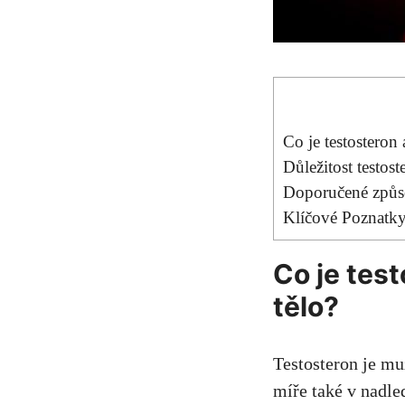
Co je testosteron 
Důležitost testost
Doporučené způsob
Klíčové Poznatk
Co je test
tělo?
Testosteron je mu
míře také v nadle