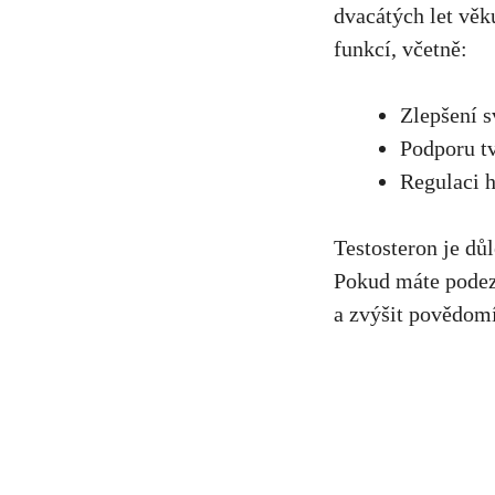
dvacátých let věk
funkcí, včetně:
Zlepšení s
Podporu tv
Regulaci h
Testosteron je dů
Pokud máte podez
a zvýšit povědomí