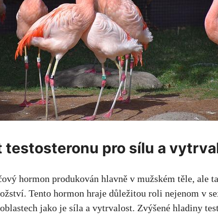
 testosteronu pro sílu a vytrva
líčový hormon produkován hlavně v mužském těle, ale t
žství. Tento hormon hraje důležitou roli nejenom v se
 oblastech jako je síla a vytrvalost. Zvýšené hladiny t