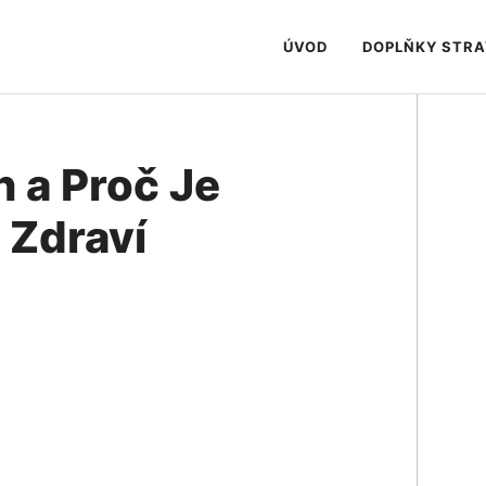
ÚVOD
DOPLŇKY STR
 a Proč Je
 Zdraví