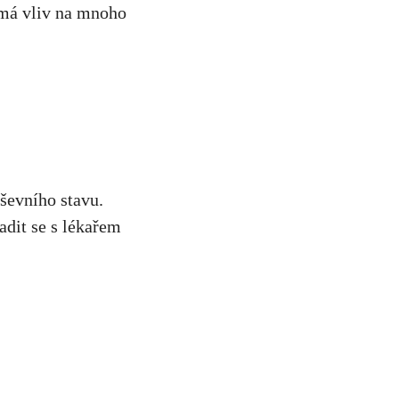
 má vliv na mnoho
uševního stavu.
adit se
s lékařem