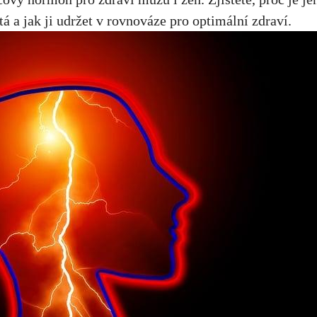
tá a jak ji udržet v rovnováze pro optimální zdraví.