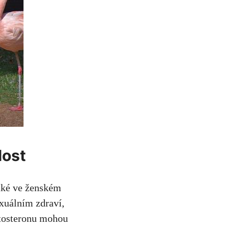
lost
aké ve ženském
xuálním zdraví,
estosteronu mohou