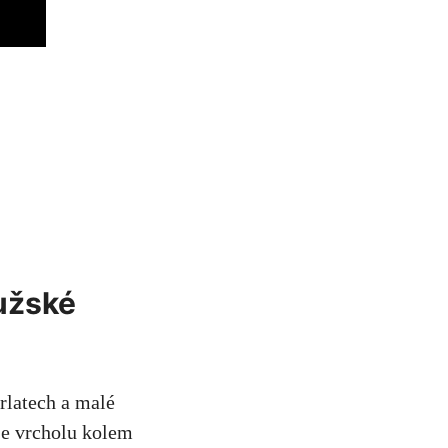
mužské
rlatech a malé
je vrcholu kolem