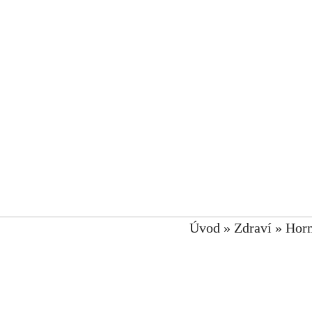
Úvod
»
Zdraví
»
Hor