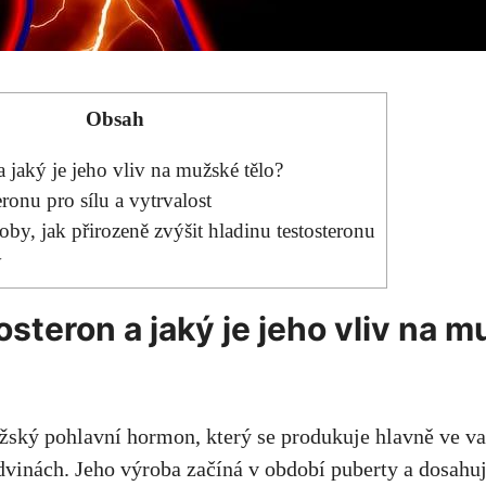
Obsah
a jaký je jeho vliv na mužské tělo?
eronu pro sílu a vytrvalost
y, jak přirozeně zvýšit hladinu testosteronu
y
osteron a jaký je jeho vliv na 
žský pohlavní hormon, který se produkuje hlavně ve va
dvinách. Jeho výroba začíná v období puberty a dosahu