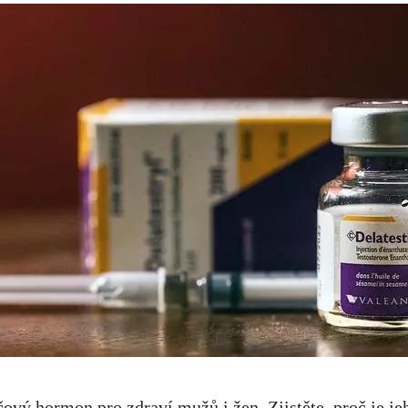
íčový hormon pro zdraví mužů i žen. Zjistěte, proč je j