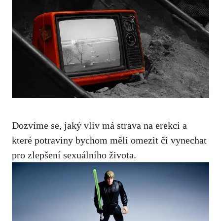
Dozvíme se, jaký vliv má strava na erekci a
které potraviny bychom měli omezit či vynechat
pro zlepšení sexuálního života.