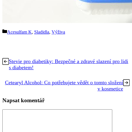
Rubriky
Acesulfam K
,
Sladidla
,
Výživa
Stevie pro diabetiky: Bezpečné a zdravé slazení pro lidi
s diabetem!
Cetearyl Alcohol: Co potřebujete vědět o tomto složení
v kosmetice
Napsat komentář
Komentář