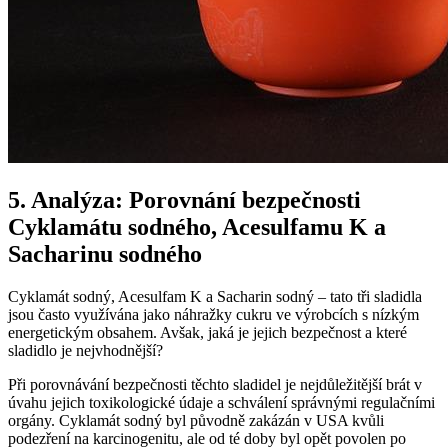
5. Analýza: Porovnání bezpečnosti
Cyklamátu sodného, Acesulfamu K a
Sacharinu sodného
Cyklamát sodný, Acesulfam K a Sacharin sodný – tato tři sladidla
jsou často využívána jako náhražky cukru ve výrobcích s nízkým
energetickým obsahem. Avšak, jaká je jejich bezpečnost a které
sladidlo je nejvhodnější?
Při porovnávání bezpečnosti těchto sladidel je nejdůležitější brát v
úvahu jejich toxikologické údaje a schválení správnými regulačními
orgány. Cyklamát sodný byl původně zakázán v USA kvůli
podezření na karcinogenitu, ale od té doby byl opět povolen po