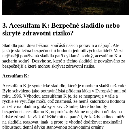
3. Acesulfam K: Bezpečné sladidlo nebo
skryté zdravotní riziko?
Sladidla jsou dnes běžnou součástí našich potravin a nápojů. Ale
jaká je skutečná bezpečnostní hodnota jednotlivých sladidel? Mezi
nejčastěji používaná sladidla patří cyklamát sodný, acesulfam K a
sacharin sodný. Dozvíte se, které z těchto sladidel je považováno za
bezpečnější a které mohou skrývat zdravotní rizika.
Acesulfam K:
Acesulfam K je syntetické sladidlo, které je mnohem sladší než cukr.
Bylo schváleno jako potravinářská přídatná látka v Evropské unii od
roku 1996. Výhodou acesulfamu K je, že se neupravuje v těle a
rychle se vylučuje močí, což znamená, že nemá kalorickou hodnotu
ani vliv na hladinu glukózy v krvi. Studie, které hodnotily
bezpečnost acesulfamu K, neprokázaly žádné negativní účinky na
lidské zdraví. Je však důležité mít na paměti, že každý jedinec může
na sladidla reagovat jinak, a proto je vhodné dodržovat maximální
přípustnou denní dávku stanovenou zdravotními orgány.