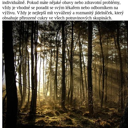
individuálně. Pokud máte nějaké obavy nebo zdravotní problémy,
vždy je vhodné se poradit se svým lékařem nebo odborníkem na
výživu. Vždy je nejlepší mít vyvážený a rozmanitý jídelníček, který
obsahuje přirozené cukry ve všech potravinových skupinách.