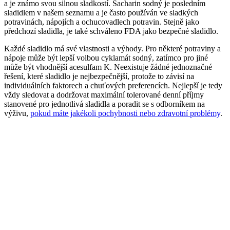
a je známo svou silnou sladkostí. Sacharin sodný je posledním
sladidlem v našem seznamu a je často používán ve sladkých
potravinách, nápojích a ochucovadlech potravin. Stejně jako
předchozí sladidla, je také schváleno FDA jako bezpečné sladidlo.
Každé sladidlo má své vlastnosti a výhody. Pro některé potraviny a
nápoje může být lepší volbou cyklamát sodný, zatímco pro jiné
může být vhodnější acesulfam K. Neexistuje žádné jednoznačné
řešení, které sladidlo je nejbezpečnější, protože to závisí na
individuálních faktorech a chuťových preferencích. Nejlepší je tedy
vždy sledovat a dodržovat maximální tolerované denní příjmy
stanovené pro jednotlivá sladidla a poradit se s odborníkem na
výživu,
pokud máte jakékoli pochybnosti nebo zdravotní problémy
.