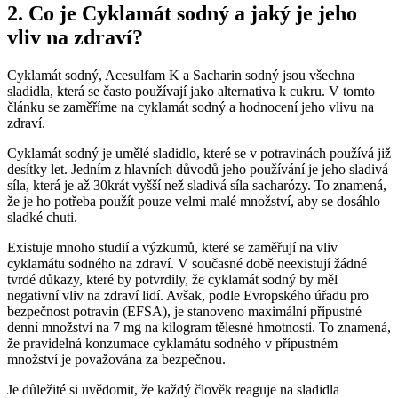
2. Co je Cyklamát sodný a jaký je jeho
vliv na zdraví?
Cyklamát sodný, Acesulfam K a Sacharin sodný jsou všechna
sladidla, která se často používají jako alternativa k cukru. V tomto
článku se zaměříme na cyklamát sodný a hodnocení jeho vlivu na
zdraví.
Cyklamát sodný je umělé sladidlo, které se v potravinách používá již
desítky let. Jedním z hlavních důvodů jeho používání je jeho sladivá
síla, která je až 30krát vyšší než sladivá síla sacharózy. To znamená,
že je ho potřeba použít pouze velmi malé množství, aby se dosáhlo
sladké chuti.
Existuje mnoho studií a výzkumů, které se zaměřují na vliv
cyklamátu sodného na zdraví. V současné době neexistují žádné
tvrdé důkazy, které by potvrdily, že cyklamát sodný by měl
negativní vliv na zdraví lidí. Avšak, podle Evropského úřadu pro
bezpečnost potravin (EFSA), je stanoveno maximální přípustné
denní množství na 7 mg na kilogram tělesné hmotnosti. To znamená,
že pravidelná konzumace cyklamátu sodného v přípustném
množství je považována za bezpečnou.
Je důležité si uvědomit, že každý člověk reaguje na sladidla