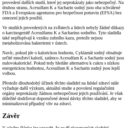
provedení dalších studií, které jej neprokázaly jako nebezpečný. Na
druhou stranu, Acesulfam K a Sacharin sodný jsou oba schválené
FDA a Evropskou agenturou pro bezpečnost potravin (EFSA) bez
omezení jejich použití.
Ve studiích provedených na zvířatech a lidech nebyly žádné důkazy
o karcinogenitě Acesulfamu K a Sacharinu sodného. Tyto sladidla
také nepřispívají k vzniku zubního kazu, protože nejsou
metabolizována bakteriemi v ústech.
Navíc, pokud jde o kalorickou hodnotu, Cyklamát sodný obsahuje
určité množství kalorií, zatímco Acesulfam K a Sacharin sodný jsou
nulovokalorické. Pokud tedy hledáte alternativu k cukru s nízkou
energetickou hodnotou, Acesulfam K a Sacharin sodný jsou lepší
volbou.
Přestože dlouhodobý účinek těchto sladidel na lidské zdraví stále
vyžaduje další výzkum, aktuální studie a povolení regulačními
orgány neprokázaly žádnou nebezpečnost jejich používání. Je však
důležité dodržovat doporučené denní dávky těchto sladidel, aby se
minimalizoval případný vliv na zdraví.
Závěr
V závěru článku lze vyvodit, že ze tří zkoumaných sladidel –