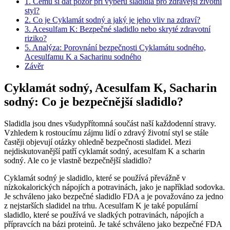
1. Čemu si dát pozor při výběru sladidla pro zdravější životní
styl?
2. Co je Cyklamát sodný a jaký je jeho vliv na zdraví?
3. Acesulfam K: Bezpečné sladidlo nebo skryté zdravotní
riziko?
5. Analýza: Porovnání bezpečnosti Cyklamátu sodného,
Acesulfamu K a Sacharinu sodného
Závěr
Cyklamát sodný, Acesulfam K, Sacharin
sodný: Co je bezpečnější sladidlo?
Sladidla jsou dnes všudypřítomná součást naší každodenní stravy.
Vzhledem k rostoucímu zájmu lidí o zdravý životní styl se stále
častěji objevují otázky ohledně bezpečnosti sladidel. Mezi
nejdiskutovanější patří cyklamát sodný, acesulfam K a scharin
sodný. Ale co je vlastně bezpečnější sladidlo?
Cyklamát sodný je sladidlo, které se používá převážně v
nízkokalorických nápojích a potravinách, jako je například sodovka.
Je schváleno jako bezpečné sladidlo FDA a je považováno za jedno
z nejstarších sladidel na trhu. Acesulfam K je také populární
sladidlo, které se používá ve sladkých potravinách, nápojích a
přípravcích na bázi proteinů. Je také schváleno jako bezpečné FDA