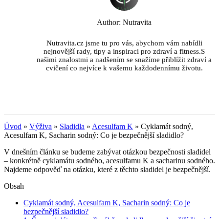
Author: Nutravita
Nutravita.cz jsme tu pro vás, abychom vám nabídli
nejnovější rady, tipy a inspiraci pro zdraví a fitness.S
našimi znalostmi a nadšením se snažíme přiblížit zdraví a
cvičení co nejvíce k vašemu každodennímu životu.
Úvod
»
Výživa
»
Sladidla
»
Acesulfam K
»
Cyklamát sodný,
Acesulfam K, Sacharin sodný: Co je bezpečnější sladidlo?
V dnešním článku se budeme zabývat otázkou bezpečnosti sladidel
– konkrétně cyklamátu sodného, acesulfamu K a sacharinu sodného.
Najdeme odpověď na otázku, které z těchto sladidel je bezpečnější.
Obsah
Cyklamát sodný, Acesulfam K, Sacharin sodný: Co je
bezpečnější sladidlo?