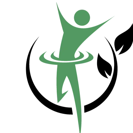
Přeskočit
na
obsah