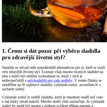
1. Čemu si dát pozor při výběru sladidla
pro zdravější životní styl?
Sladidla se stávají stále populárnější alternativou pro ty, kteří se snaží
vést zdravější životní styl. Existuje však mnoho různých sladidel na
trhu a může být obtížné rozhodnout se, které z nich je
nejbezpečnější a
nejvhodnější pro vaše potřeby
. V tomto článku se
zaměříme na tři zajímavé sladidla: cyklamát sodný, acesulfam K a
sacharin sodný.
Cyklamát sodný je umělé sladidlo, které je mnohem sladší než cukr
a má nízký obsah kalorií. Mnoho studií však naznačuje, že cyklamát
sodný by mohl být spojen s rizikem zvýšení příjmu energie a