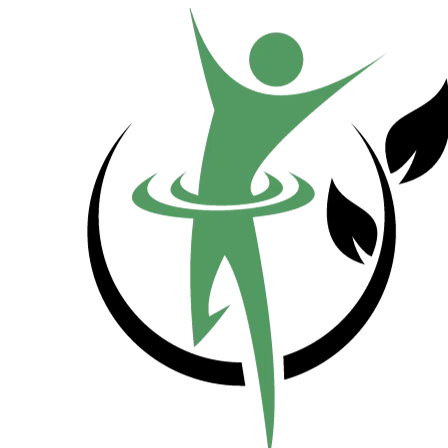
Přeskočit
na
obsah