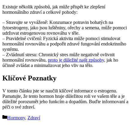
Existuje několik způsobů, jak může přispět ke zlepšení
hormonálního zdraví a celkové pohody:
– Stravujte se vyváženě: Konzumace potravin bohatých na
fytoestrogeny, jako jsou luštěniny, ořechy a semena, může pomoci
udržovat estrogenovou rovnováhu v těle.
– Pravidelné cvičení: Fyzická aktivita může pomoci stimulovat
hormonální rovnováhu a podpořit zdravé fungování endokrinního
systému.
– Zvládnutí stresu: Chronický stres může negativně ovlivnit
hormonální rovnováhu,
proto je důležité najít způsoby
, jak ho
účinně zvládat a minimalizovat jeho vliv na tělo.
Klíčové Poznatky
V tomto článku jste se naučili klíčové informace o estrogenu.
Pamatujte, že tento hormon hraje důležitou roli ve vašem těle a je
důležité porozumět jeho funkcím a dopadům. Buďte informovaní a
péči o své zdraví.
Rubriky
Hormony
,
Zdraví