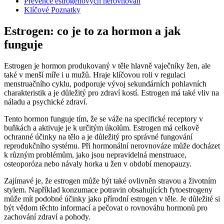
Prevence estrogenových nerovnováh
Klíčové Poznatky
Estrogen: co je to za hormon a jak
funguje
Estrogen je hormon produkovaný v těle hlavně vaječníky žen, ale
také v menší míře i u mužů. Hraje klíčovou roli v regulaci
menstruačního cyklu, podporuje vývoj sekundárních pohlavních
charakteristik a je důležitý pro zdraví kostí. Estrogen má také vliv na
náladu a psychické zdraví.
Tento hormon funguje tím, že se váže na specifické receptory v
buňkách a aktivuje je k určitým úkolům. Estrogen má celkově
ochranné účinky na tělo a je důležitý pro správné fungování
reprodukčního systému. Při hormonální nerovnováze může docházet
k různým problémům, jako jsou nepravidelná menstruace,
osteoporóza nebo návaly horka u žen v období menopauzy.
Zajímavé je, že estrogen může být také ovlivněn stravou a životním
stylem. Například konzumace potravin obsahujících fytoestrogeny
může mít podobné účinky jako přírodní estrogen v těle. Je důležité si
být vědom těchto informací a pečovat o rovnováhu hormonů pro
zachování zdraví a pohody.