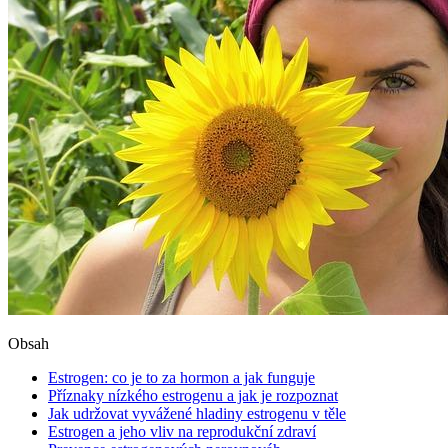
Obsah
Estrogen: co je to za hormon a jak funguje
Příznaky nízkého estrogenu a jak je rozpoznat
Jak udržovat vyvážené hladiny estrogenu v těle
Estrogen a jeho vliv na reprodukční zdraví