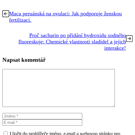
Maca peruánská na ovulaci: Jak podporuje ženskou
fertilizaci.
Proč sacharin po přidání hydroxidu sodného
fluoreskuje: Chemické vlastnosti sladidel a jejich
interakce!
Napsat komentář
Komentář
Jméno
E-
mail
Uložit do prohlížeče jméno, e-mail a webovou stránku pro