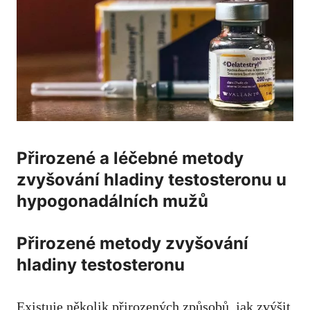
Přirozené a léčebné metody
zvyšování hladiny testosteronu u
hypogonadálních mužů
Přirozené metody zvyšování
hladiny testosteronu
Existuje několik přirozených způsobů, jak zvýšit