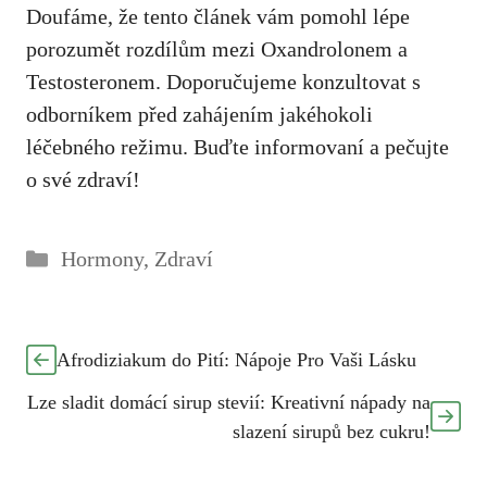
Doufáme, že tento článek vám pomohl lépe
porozumět rozdílům mezi Oxandrolonem a
Testosteronem. Doporučujeme konzultovat s
odborníkem před zahájením jakéhokoli
léčebného režimu. Buďte informovaní a pečujte
o své zdraví!
Rubriky
Hormony
,
Zdraví
Afrodiziakum do Pití: Nápoje Pro Vaši Lásku
Lze sladit domácí sirup stevií: Kreativní nápady na
slazení sirupů bez cukru!