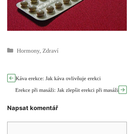
Rubriky
Hormony
,
Zdraví
Káva erekce: Jak káva ovlivňuje erekci
Erekce při masáži: Jak zlepšit erekci při masáži
Napsat komentář
Komentář