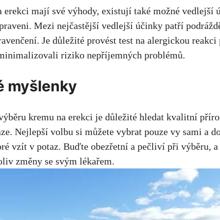
a erekci mají své výhody,
existují také možné vedlejší 
ipraveni
. Mezi nejčastější vedlejší účinky patří podráž
avenčení. Je důležité provést test na alergickou reakci
minimalizovali riziko nepříjemných problémů.
é myšlenky
výběru kremu na erekci je důležité hledat kvalitní přír
nze. Nejlepší volbu si můžete vybrat pouze vy sami a d
bré vzít v potaz. Buďte obezřetní a
pečliví při výběru
, a
koliv změny se svým lékařem.