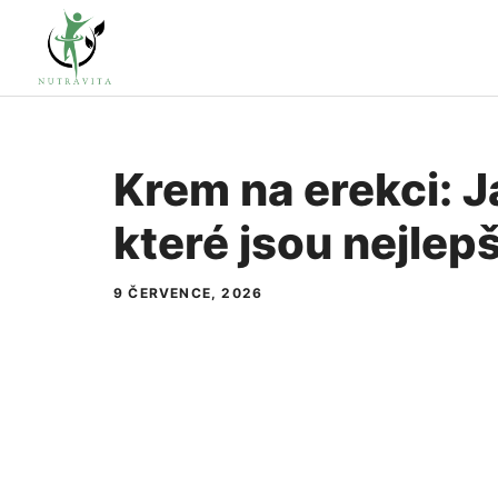
Přeskočit
na
obsah
Krem na erekci: J
které jsou nejlepš
9 ČERVENCE, 2026