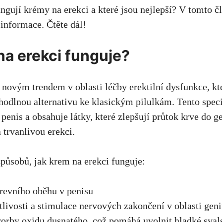
ungují krémy na erekci a které jsou nejlepší? V tomto č
informace. Čtěte dál!
na erekci funguje?
 novým trendem v oblasti léčby erektilní dysfunkce, kt
odlnou alternativu ke klasickým pilulkám. Tento spec
penis a obsahuje látky, které zlepšují průtok krve do ge
 trvanlivou erekci.
způsobů, jak krem na erekci funguje:
revního oběhu v penisu
tlivosti a stimulace nervových zakončení v oblasti genit
orby oxidu dusnatého, což pomáhá uvolnit hladké svals