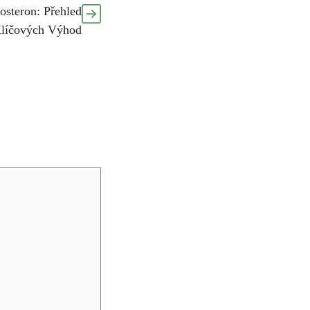
steron: Přehled
líčových Výhod