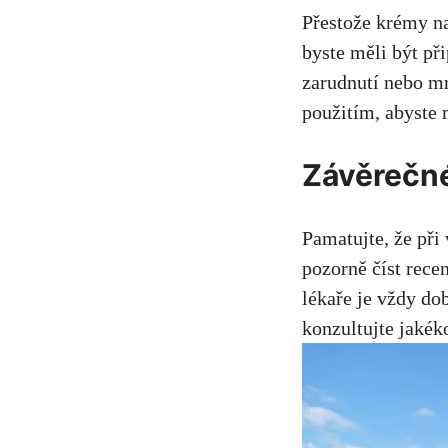
Přestože krémy n
byste měli být př
zarudnutí nebo mr
použitím, abyste 
Závěrečn
Pamatujte, že při 
pozorně číst rece
lékaře je vždy do
konzultujte jaké