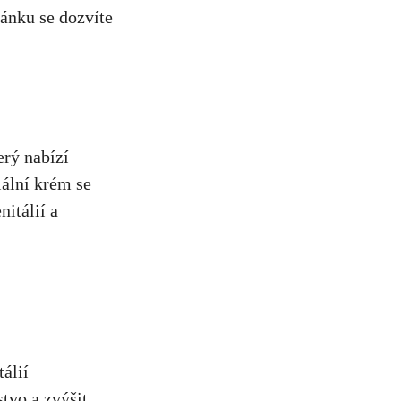
lánku se dozvíte
erý nabízí
iální krém se
nitálií a
álií
tvo a zvýšit