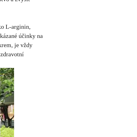
ko L-arginin,
okázané účinky na
krem, je vždy
 zdravotní