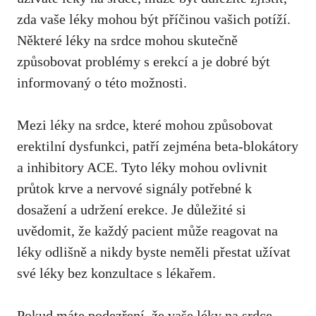
zda vaše léky mohou být příčinou vašich potíží.
Některé léky na srdce mohou skutečně
způsobovat problémy s erekcí a je dobré být
informovaný o této možnosti.
Mezi léky na srdce, které mohou způsobovat
erektilní dysfunkci, patří zejména beta-blokátory
a inhibitory ACE. Tyto léky mohou ovlivnit
průtok krve a nervové signály potřebné k
dosažení a udržení erekce. Je důležité si
uvědomit, že každý pacient může reagovat na
léky odlišně a nikdy byste neměli přestat užívat
své léky bez konzultace s lékařem.
Pokud máte podezření, že vaše léky na srdce