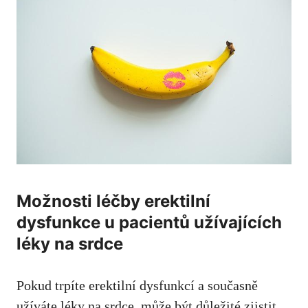
Možnosti léčby erektilní
dysfunkce u pacientů užívajících
léky na srdce
Pokud trpíte erektilní dysfunkcí a současně
užíváte léky na srdce, může být důležité zjistit,