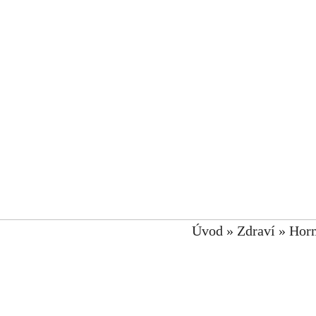
Úvod
»
Zdraví
»
Hor