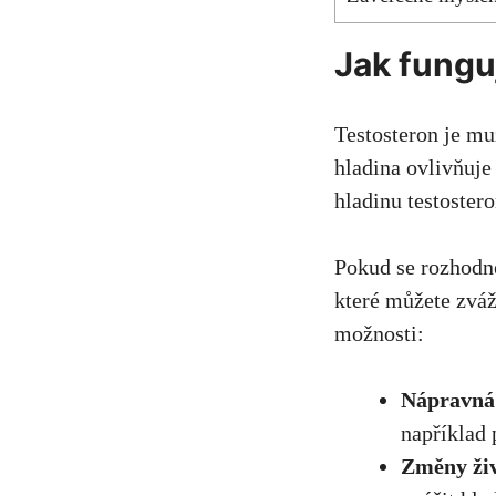
Jak fungu
Testosteron je mu
hladina ovlivňuje
hladinu testoster
Pokud se rozhodne
které můžete zváž
možnosti:
Nápravná
například 
Změny živ