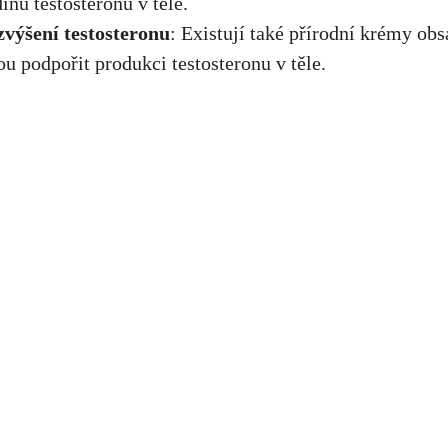
dinu testosteronu v těle.
výšení testosteronu
: Existují také přírodní krémy obsa
u podpořit produkci testosteronu v těle.