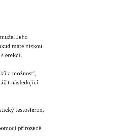
e muže. Jeho
Pokud máte nízkou
s erekcí.
éků a možností,
ážit následující
etický testosteron,
 pomoci přirozeně