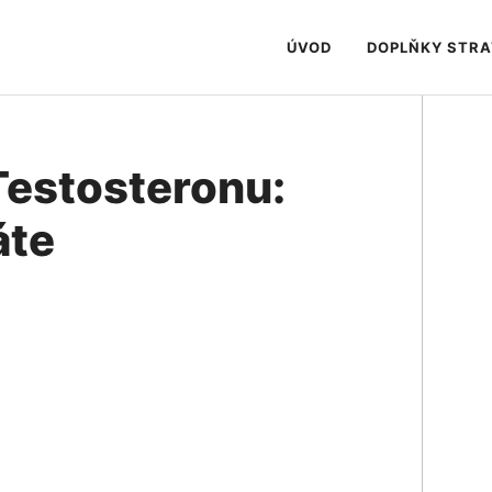
ÚVOD
DOPLŇKY STR
Testosteronu:
áte