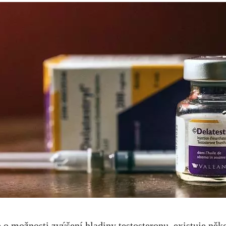
 o možnosti zvýšení hladiny testosteronu, existuje něko