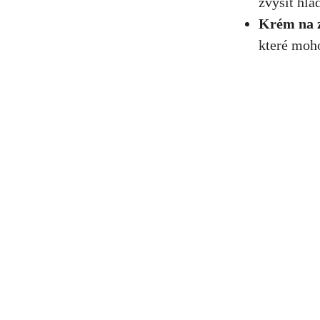
zvýšit hla
Krém na z
které moho