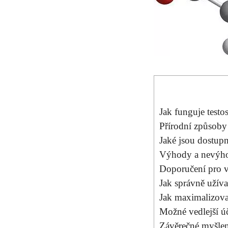
Jak funguje testo
Přírodní způsoby
Jaké jsou dostupn
Výhody a nevýhod
Doporučení pro v
Jak správně užíva
Jak maximalizovat
Možné vedlejší úč
Závěrečné myšle