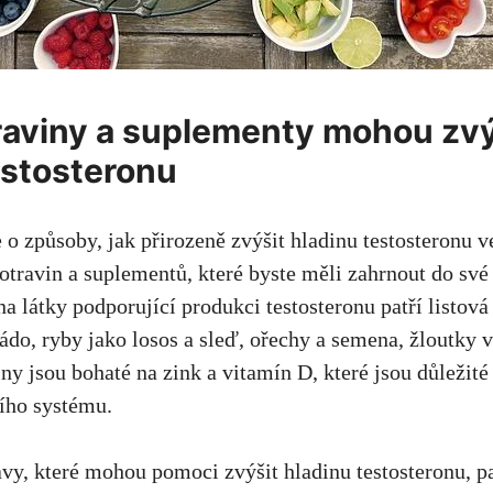
raviny a suplementy mohou zvý
estosteronu
 o způsoby, jak přirozeně zvýšit hladinu testosteronu v
potravin a suplementů,
které byste měli zahrnout
do své 
a látky podporující produkci testosteronu patří listová
kádo, ryby jako losos a sleď, ořechy a semena, žloutky 
iny jsou bohaté na zink a vitamín D, které jsou důležit
ího systému.
vy, které mohou pomoci zvýšit hladinu testosteronu, pa