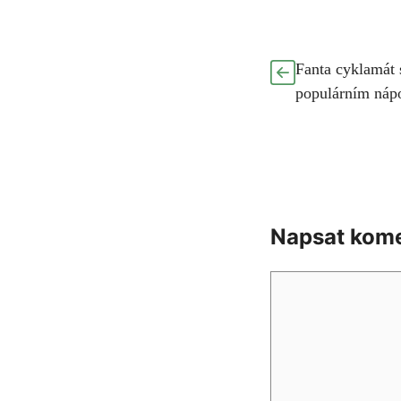
Fanta cyklamát 
populárním nápo
Napsat kom
Komentář