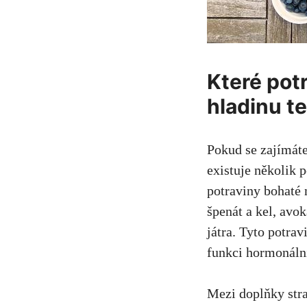
Které pot
hladinu t
Pokud se zajímáte
existuje několik 
potraviny bohaté n
špenát a kel, avo
játra. Tyto potrav
funkci hormonáln
Mezi doplňky stra