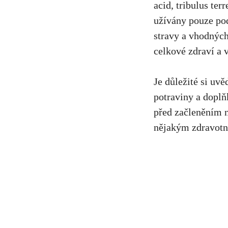
acid, tribulus te
užívány pouze po
stravy a vhodných
celkové zdraví a v
Je důležité si uv
potraviny a dopl
před začleněním n
nějakým zdravotn