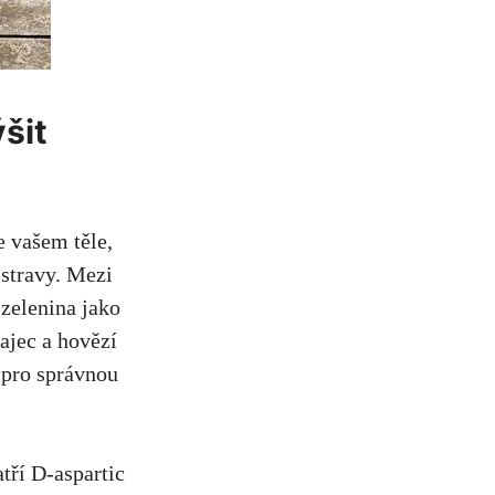
šit
e vašem těle,
stravy. Mezi
 zelenina jako
vajec a hovězí
é pro správnou
tří D-aspartic