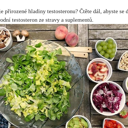
e přirozené hladiny testosteronu? Čtěte dál, abyste se 
rodní testosteron ze stravy a suplementů.