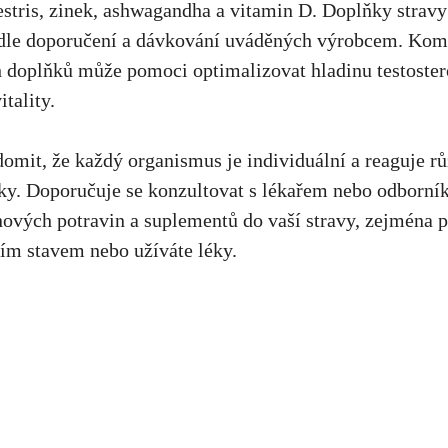
rrestris, zinek, ashwagandha a vitamin D. Doplňky strav
dle doporučení a dávkování uváděných výrobcem. Kom
 doplňků může pomoci optimalizovat hladinu testoster
itality.
ědomit, že každý organismus je individuální a reaguje rů
ňky. Doporučuje se konzultovat s lékařem nebo odborní
ových potravin a suplementů do vaší stravy, zejména p
ím stavem nebo užíváte léky.