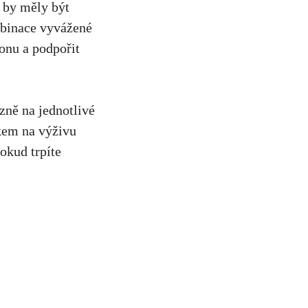
y by měly být
binace vyvážené
onu a podpořit
zně na jednotlivé
kem na výživu
okud trpíte