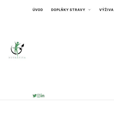
Přeskočit
ÚVOD
DOPLŇKY STRAVY
VÝŽIVA
na
obsah