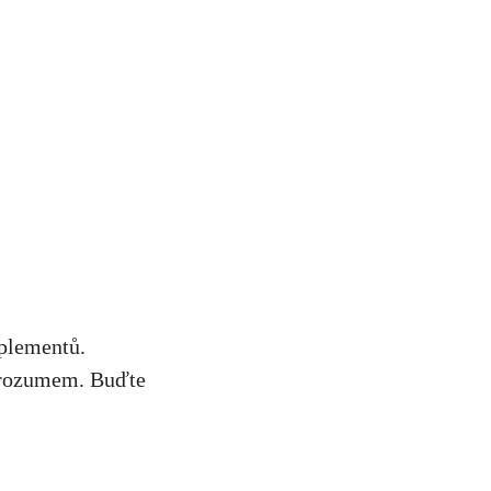
uplementů.
s rozumem. Buďte