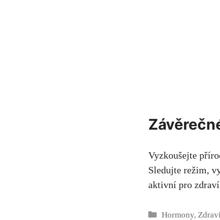
Závěrečn
Vyzkoušejte příro
Sledujte režim, v
aktivní pro zdraví 
Rubriky
Hormony
,
Zdrav