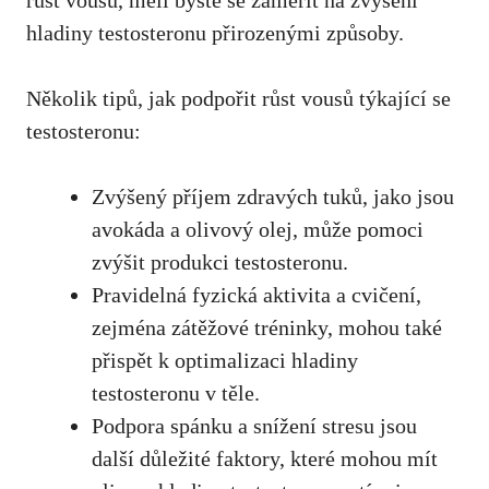
růst vousů, měli byste se zaměřit na zvýšení
hladiny ⁣testosteronu přirozenými způsoby.
Několik tipů, jak podpořit růst vousů týkající se
testosteronu:
Zvýšený příjem zdravých tuků, jako‌ jsou
avokáda a olivový olej, ⁣může pomoci
zvýšit produkci testosteronu.
Pravidelná fyzická aktivita a cvičení,
zejména zátěžové tréninky,
mohou také
přispět
k optimalizaci ​hladiny⁢
testosteronu v těle.
Podpora spánku a snížení stresu jsou
⁤další důležité faktory, které mohou mít