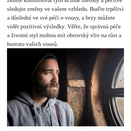
‍zkuste kombinovat⁣ tyto účinné metody a pečlivě
sledujte změny ve vašem vzhledu. Buďte trpěliví
a důslední​ ve své péči o vousy,‌ a brzy můžete
vidět pozitivní výsledky. Věřte, že správná péče
a životní styl⁤ mohou mít obrovský vliv na ‌růst ​a
hustotu vašich vousů.