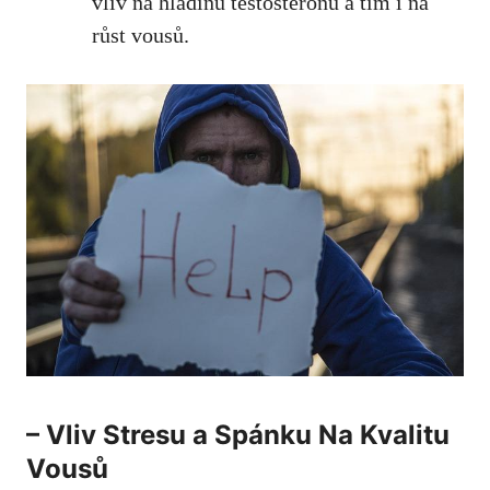
vliv na hladinu testosteronu a tím ‍i na
růst vousů.
– Vliv‍ Stresu a Spánku Na Kvalitu
Vousů