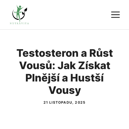
Přeskočit
M
na
obsah
Testosteron a Růst
Vousů: Jak Získat
Plnější a Hustší
Vousy
21 LISTOPADU, 2025