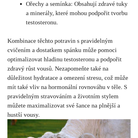
Ořechy a semínka: Obsahují zdravé ⁢tuky
a minerály, které mohou podpořit tvorbu
testosteronu.
Kombinace těchto potravin s pravidelným
cvičením a dostatkem ⁤spánku může pomoci
optimalizovat hladinu testosteronu⁢ a podpořit
zdravý růst vousů. Nezapomeňte také na
důležitost hydratace a omezení stresu, což​ může
⁢mít také‍ vliv na hormonální rovnováhu v těle. S
pravidelným stravováním a životním stylem⁤
můžete‍ maximalizovat své šance na plnější a
hustší vousy.