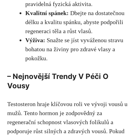
pravidelná fyzická aktivita.
Kvalitní spánek:
Dbejte na dostatečnou
délku⁢ a kvalitu spánku, abyste podpořili
regeneraci⁢ těla⁢ a růst vlasů.
Výživa:
⁣Snažte se jíst⁢ vyváženou stravu
bohatou⁣ na živiny pro zdravé vlasy a
pokožku.
– Nejnovější Trendy ​V Péči O
Vousy
Testosteron hraje klíčovou roli ‌ve vývoji vousů u
​mužů. Tento hormon je zodpovědný za
regenerační schopnost vlasových folikulů a
podporuje‍ růst silných a zdravých vousů. Pokud