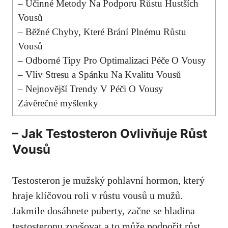
– Účinné Metody Na Podporu Růstu Hustších
Vousů
– Běžné Chyby, Které Brání Plnému Růstu
Vousů
– Odborné Tipy Pro Optimalizaci Péče O Vousy
– Vliv‍ Stresu a Spánku Na Kvalitu Vousů
– Nejnovější Trendy ​V Péči O Vousy
Závěrečné myšlenky
– Jak Testosteron Ovlivňuje⁤ Růst
Vousů
Testosteron ⁢je mužský pohlavní ⁢hormon,⁤
který
hraje klíčovou roli
v růstu vousů u mužů.
Jakmile ⁢dosáhnete puberty, začne se hladina
testosteronu zvyšovat a to může ‍podpořit růst