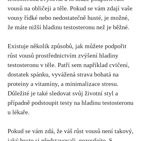
vousů na obličeji a ⁤těle.​ Pokud se vám zdají vaše
vousy řídké nebo nedostatečně husté, je možné,
že máte⁤ nižší⁢ hladinu testosteronu než je ​běžné.
Existuje⁣ několik způsobů, jak můžete podpořit
růst vousů prostřednictvím zvýšení hladiny
testosteronu v těle. Patří sem⁤ například cvičení,
dostatek spánku, vyvážená strava bohatá na‌
proteiny a vitamíny, a minimalizace stresu.
Důležité je také sledovat svůj životní styl a
případně podstoupit testy na⁢ hladinu testosteronu
u lékaře.
Pokud⁢ se vám zdá, že váš růst vousů‌ není takový,
jaký byste si představovali, nezoufejte. S​