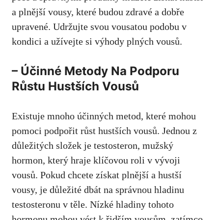
a plnější⁤ vousy, ⁣které budou zdravé a​ dobře
upravené. Udržujte svou vousatou podobu ⁤v
kondici a užívejte si⁣ výhody ⁣plných vousů.
– Účinné Metody Na Podporu
Růstu Hustších Vousů
Existuje mnoho účinných metod, které mohou
pomoci podpořit růst hustších vousů. Jednou z
důležitých ​složek je testosteron, ⁣mužský
hormon, který hraje klíčovou roli⁣ v vývoji
vousů. Pokud chcete ‌získat plnější a ⁢hustší
vousy, je důležité dbát ⁢na správnou hladinu
testosteronu v těle. Nízké hladiny tohoto
hormonu‍ mohou vést k řidším vousům, zatímco