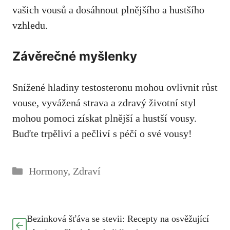
vašich vousů a dosáhnout plnějšího a ⁣hustšího
vzhledu.
Závěrečné myšlenky
Snížené hladiny testosteronu mohou ovlivnit‌ růst
vouse, ​vyvážená strava a​ zdravý životní styl
mohou pomoci získat plnější a hustší⁣ vousy.
Buďte trpěliví a pečliví s péčí o ⁤své vousy!
Rubriky
Hormony
,
Zdraví
Bezinková šťáva se stevii: Recepty na osvěžující