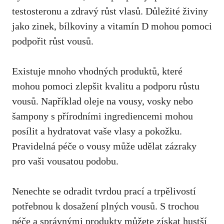
testosteronu a zdravý růst vlasů. Důležité ‍živiny
jako zinek, bílkoviny a vitamín D⁣ mohou pomoci​
podpořit růst ‍vousů.
Existuje mnoho vhodných produktů,‍ které
mohou ‍pomoci ⁣zlepšit kvalitu a podporu růstu
vousů. Například oleje na vousy,⁢ vosky nebo
šampony s přírodními ingrediencemi mohou⁤
posílit a⁢ hydratovat vaše ⁤vlasy a pokožku.
Pravidelná péče o vousy může udělat zázraky
pro vaši vousatou ‍podobu.
Nenechte se odradit tvrdou prací a trpělivostí
potřebnou k dosažení plných vousů. ⁢S trochou
péče a správnými produkty můžete získat⁢ hustší‍