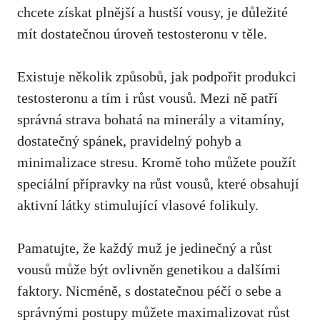
chcete získat‍ plnější a ⁣hustší vousy, je důležité‍
mít‍ dostatečnou úroveň testosteronu v těle.
Existuje několik způsobů, jak podpořit ⁣produkci
testosteronu a tím i růst vousů. ‌Mezi ně patří
správná strava bohatá na minerály a vitamíny,
dostatečný ⁤spánek, pravidelný pohyb a
minimalizace stresu. Kromě toho můžete použít
speciální přípravky ‌na růst vousů, které obsahují
aktivní látky stimulující⁣ vlasové folikuly.
Pamatujte, že​ každý muž je jedinečný a růst
vousů může být ovlivněn genetikou‌ a ⁤dalšími
faktory. Nicméně, s‍ dostatečnou péčí​ o sebe a
správnými ‍postupy můžete maximalizovat ⁤růst